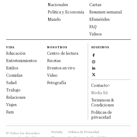
Nacionales
Cartas
Política y Economía
Resumen semanal
Mundo
Efemérides
FAQ
Videos
VIDA
NOSOTROS
SEGUINOS
Educación
Centro de lectura
Entretenimientos
Recetas
Estilos
Eventos en vivo
Comidas
Video
Salud
Fotografía
Contacto>
Trabajo
Media Kit
Relaciones
Terminoss &
Viajes
Condiciones
Fam
Políticas de
privacidad
Portada
Política de Privacidad
© Todos los derechos