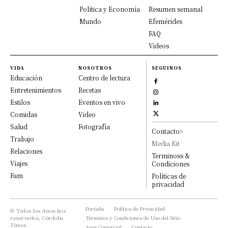
Política y Economía
Resumen semanal
Mundo
Efemérides
FAQ
Videos
VIDA
NOSOTROS
SEGUINOS
Educación
Centro de lectura
Entretenimientos
Recetas
Estilos
Eventos en vivo
Comidas
Video
Salud
Fotografía
Contacto>
Trabajo
Media Kit
Relaciones
Terminoss &
Viajes
Condiciones
Fam
Políticas de
privacidad
Portada
Política de Privacidad
© Todos los derechos
reservados, Córdoba
Términos y Condiciones de Uso del Sitio
Times
Area Comercial
Contacto