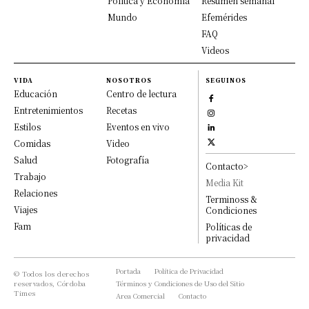
Política y Economía
Resumen semanal
Mundo
Efemérides
FAQ
Videos
VIDA
NOSOTROS
SEGUINOS
Educación
Centro de lectura
Entretenimientos
Recetas
Estilos
Eventos en vivo
Comidas
Video
Salud
Fotografía
Contacto>
Trabajo
Media Kit
Relaciones
Terminoss &
Viajes
Condiciones
Fam
Políticas de
privacidad
Portada
Política de Privacidad
© Todos los derechos
reservados, Córdoba
Términos y Condiciones de Uso del Sitio
Times
Area Comercial
Contacto