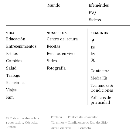
Mundo
Efemérides
FAQ
Videos
VIDA
NOSOTROS
SEGUINOS
Educación
Centro de lectura
Entretenimientos
Recetas
Estilos
Eventos en vivo
Comidas
Video
Salud
Fotografía
Contacto>
Trabajo
Media Kit
Relaciones
Terminoss &
Viajes
Condiciones
Fam
Políticas de
privacidad
Portada
Política de Privacidad
© Todos los derechos
reservados, Córdoba
Términos y Condiciones de Uso del Sitio
Times
Area Comercial
Contacto