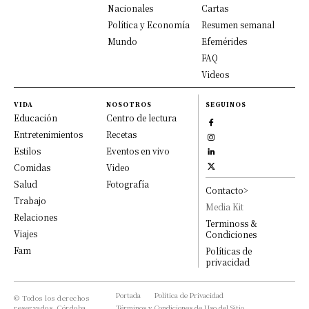
Nacionales
Cartas
Política y Economía
Resumen semanal
Mundo
Efemérides
FAQ
Videos
VIDA
NOSOTROS
SEGUINOS
Educación
Centro de lectura
Entretenimientos
Recetas
Estilos
Eventos en vivo
Comidas
Video
Salud
Fotografía
Contacto>
Trabajo
Media Kit
Relaciones
Terminoss &
Viajes
Condiciones
Fam
Políticas de
privacidad
Portada
Política de Privacidad
© Todos los derechos
reservados, Córdoba
Términos y Condiciones de Uso del Sitio