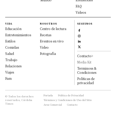
FAQ
Videos
VIDA
NOSOTROS
SEGUINOS
Educación
Centro de lectura
Entretenimientos
Recetas
Estilos
Eventos en vivo
Comidas
Video
Salud
Fotografía
Contacto>
Trabajo
Media Kit
Relaciones
Terminoss &
Viajes
Condiciones
Fam
Políticas de
privacidad
Portada
Política de Privacidad
© Todos los derechos
reservados, Córdoba
Términos y Condiciones de Uso del Sitio
Times
Area Comercial
Contacto