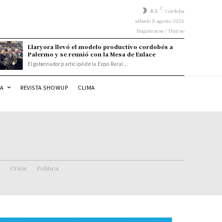
C
8.5
Córdoba
sábado 8 agosto 2026
Registrarse / Unirse
Llaryora llevó el modelo productivo cordobés a
Palermo y se reunió con la Mesa de Enlace
El gobernador participó de la Expo Rural...
DA
REVISTA SHOWUP
CLIMA
Crisis
Politica