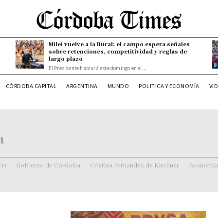
Milei vuelve a la Rural: el campo espera señales
sobre retenciones, competitividad y reglas de
largo plazo
El Presidente hablará este domingo en el...
CÓRDOBA CAPITAL
ARGENTINA
MUNDO
POLITICA Y ECONOMÍA
VI
a
ri
Gobierno de Córdoba
Cristina Fernandez de Kirchner
Economía