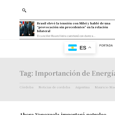
Brasil elevó la tensión con Milei y habló de una
“provocación sin precedentes” en la relación
bilateral
El canciller Mauro Vieira cuestionó con dureza...
PORTADA
ES
Tag:
Importanción de Energí
Córdoba
Noticias de cordoba
Argentina
Mauricio Mac
Ahora Venezuela importará petroleo