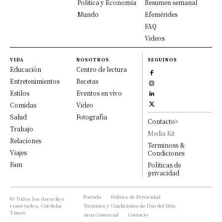
Política y Economía
Resumen semanal
Mundo
Efemérides
FAQ
Videos
VIDA
NOSOTROS
SEGUINOS
Educación
Centro de lectura
Entretenimientos
Recetas
Estilos
Eventos en vivo
Comidas
Video
Salud
Fotografía
Contacto>
Trabajo
Media Kit
Relaciones
Terminoss &
Viajes
Condiciones
Fam
Políticas de
privacidad
Portada
Política de Privacidad
© Todos los derechos
reservados, Córdoba
Términos y Condiciones de Uso del Sitio
Times
Area Comercial
Contacto