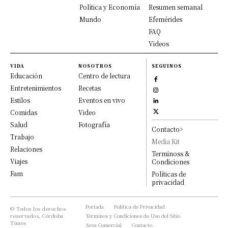
Política y Economía
Resumen semanal
Mundo
Efemérides
FAQ
Videos
VIDA
NOSOTROS
SEGUINOS
Educación
Centro de lectura
Entretenimientos
Recetas
Estilos
Eventos en vivo
Comidas
Video
Salud
Fotografía
Contacto>
Trabajo
Media Kit
Relaciones
Terminoss &
Viajes
Condiciones
Fam
Políticas de
privacidad
Portada
Política de Privacidad
© Todos los derechos
reservados, Córdoba
Términos y Condiciones de Uso del Sitio
Times
Area Comercial
Contacto