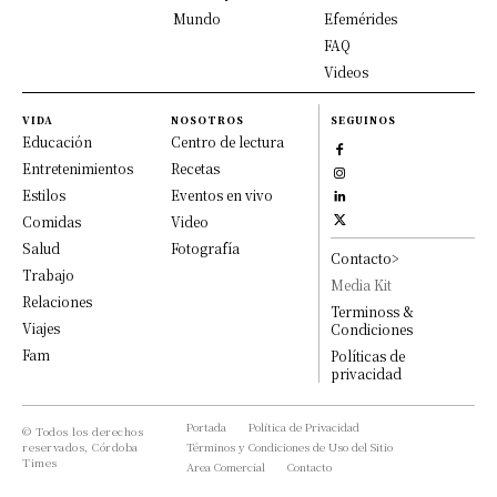
Mundo
Efemérides
FAQ
Videos
VIDA
NOSOTROS
SEGUINOS
Educación
Centro de lectura
Entretenimientos
Recetas
Estilos
Eventos en vivo
Comidas
Video
Salud
Fotografía
Contacto>
Trabajo
Media Kit
Relaciones
Terminoss &
Viajes
Condiciones
Fam
Políticas de
privacidad
Portada
Política de Privacidad
© Todos los derechos
reservados, Córdoba
Términos y Condiciones de Uso del Sitio
Times
Area Comercial
Contacto