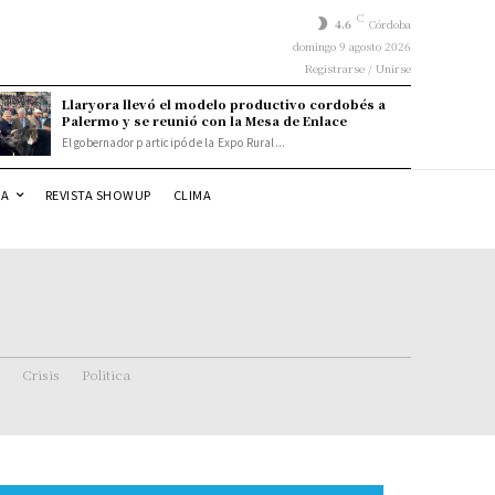
C
4.6
Córdoba
domingo 9 agosto 2026
Registrarse / Unirse
Llaryora llevó el modelo productivo cordobés a
Palermo y se reunió con la Mesa de Enlace
El gobernador participó de la Expo Rural...
DA
REVISTA SHOWUP
CLIMA
Crisis
Politica