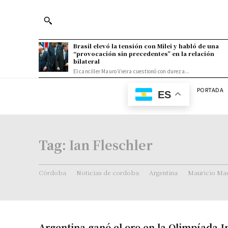
Brasil elevó la tensión con Milei y habló de una
“provocación sin precedentes” en la relación
bilateral
El canciller Mauro Vieira cuestionó con dureza...
PORTADA
ES
Tag:
Ian Fleschler
Córdoba
Noticias de cordoba
Argentina
Mauricio Mac
Argentina ganó el oro en la Olimpíada I