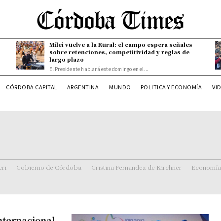
Milei vuelve a la Rural: el campo espera señales
sobre retenciones, competitividad y reglas de
largo plazo
El Presidente hablará este domingo en el...
CÓRDOBA CAPITAL
ARGENTINA
MUNDO
POLITICA Y ECONOMÍA
VI
ri
Gobierno de Córdoba
Cristina Fernandez de Kirchner
Economía
nternacional