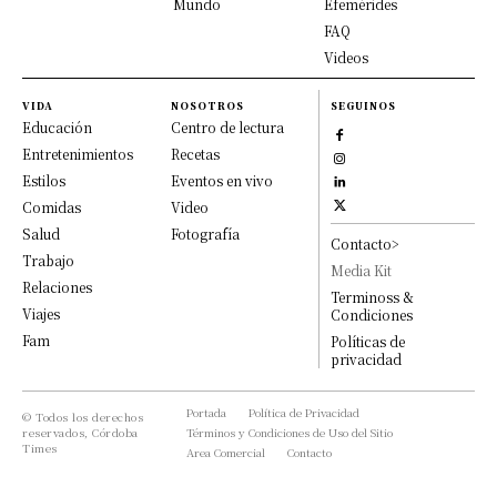
Mundo
Efemérides
FAQ
Videos
VIDA
NOSOTROS
SEGUINOS
Educación
Centro de lectura
Entretenimientos
Recetas
Estilos
Eventos en vivo
Comidas
Video
Salud
Fotografía
Contacto>
Trabajo
Media Kit
Relaciones
Terminoss &
Viajes
Condiciones
Fam
Políticas de
privacidad
Portada
Política de Privacidad
© Todos los derechos
reservados, Córdoba
Términos y Condiciones de Uso del Sitio
Times
Area Comercial
Contacto