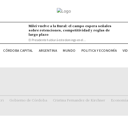
Milei vuelve a la Rural: el campo espera señales
sobre retenciones, competitividad y reglas de
largo plazo
El Presidente hablará este domingo en el...
VI
CÓRDOBA CAPITAL
ARGENTINA
MUNDO
POLITICA Y ECONOMÍA
ri
Gobierno de Córdoba
Cristina Fernandez de Kirchner
Economía