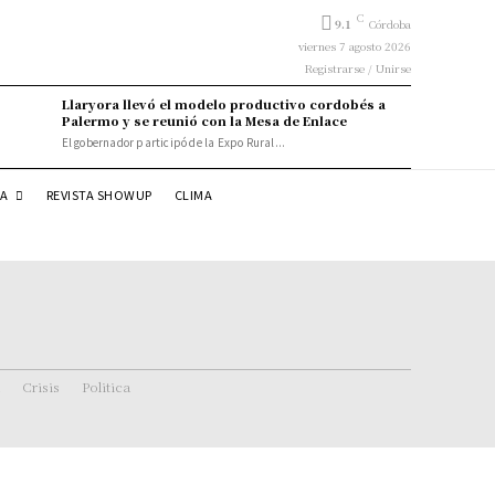
C
9.1
Córdoba
viernes 7 agosto 2026
Registrarse / Unirse
Llaryora llevó el modelo productivo cordobés a
Palermo y se reunió con la Mesa de Enlace
El gobernador participó de la Expo Rural...
DA
REVISTA SHOWUP
CLIMA
Crisis
Politica