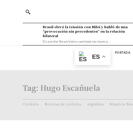
Brasil elevó la tensión con Milei y habló de una
“provocación sin precedentes” en la relación
bilateral
El canciller Mauro Vieira cuestionó con dureza...
PORTADA
ES
Tag:
Hugo Escañuela
Córdoba
Noticias de cordoba
Argentina
Mauricio Mac