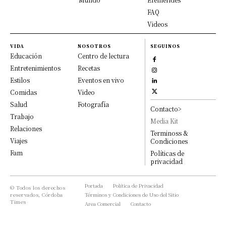
FAQ
Videos
VIDA
NOSOTROS
SEGUINOS
Educación
Centro de lectura
Entretenimientos
Recetas
Estilos
Eventos en vivo
Comidas
Video
Salud
Fotografía
Contacto>
Trabajo
Media Kit
Relaciones
Terminoss &
Viajes
Condiciones
Fam
Políticas de
privacidad
Portada
Política de Privacidad
© Todos los derechos
reservados, Córdoba
Términos y Condiciones de Uso del Sitio
Times
Area Comercial
Contacto