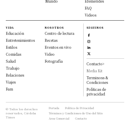
Mundo
Efemérides
FAQ
Videos
VIDA
NOSOTROS
SEGUINOS
Educación
Centro de lectura
Entretenimientos
Recetas
Estilos
Eventos en vivo
Comidas
Video
Salud
Fotografía
Contacto>
Trabajo
Media Kit
Relaciones
Terminoss &
Viajes
Condiciones
Fam
Políticas de
privacidad
Portada
Política de Privacidad
© Todos los derechos
reservados, Córdoba
Términos y Condiciones de Uso del Sitio
Times
Area Comercial
Contacto