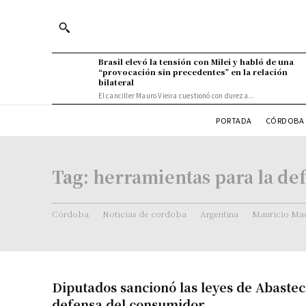
Brasil elevó la tensión con Milei y habló de una
“provocación sin precedentes” en la relación
bilateral
El canciller Mauro Vieira cuestionó con dureza...
PORTADA
CÓRDOBA 
Tag:
herramientas para la de
Córdoba
Noticias de cordoba
Argentina
Mauricio Mac
Diputados sancionó las leyes de Abastec
defensa del consumidor