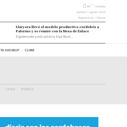
C
16
Córdoba
viernes 7 agosto 2026
Registrarse / Unirse
Llaryora llevó el modelo productivo cordobés a
Palermo y se reunió con la Mesa de Enlace
El gobernador participó de la Expo Rural...
STA SHOWUP
CLIMA
Crisis
Politica