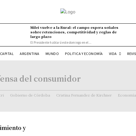
Milei vuelve a la Rural: el campo espera señales
sobre retenciones, competitividad y reglas de
largo plazo
El Presidente hablará este domingo en el...
VIDA
CAPITAL
ARGENTINA
MUNDO
POLITICA Y ECONOMÍA
REVI
fensa del consumidor
ri
Gobierno de Córdoba
Cristina Fernandez de Kirchner
Economía
imiento y