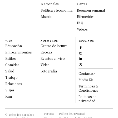
Nacionales
Cartas
Política y Economía
Resumen semanal
Mundo
Efemérides
FAQ
Videos
VIDA
NOSOTROS
SEGUINOS
Educación
Centro de lectura
Entretenimientos
Recetas
Estilos
Eventos en vivo
Comidas
Video
Salud
Fotografía
Contacto>
Trabajo
Media Kit
Relaciones
Terminoss &
Viajes
Condiciones
Fam
Políticas de
privacidad
Portada
Política de Privacidad
© Todos los derechos