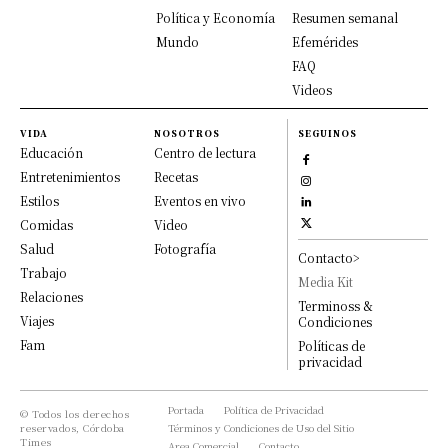
Política y Economía
Resumen semanal
Mundo
Efemérides
FAQ
Videos
VIDA
NOSOTROS
SEGUINOS
Educación
Centro de lectura
Entretenimientos
Recetas
Estilos
Eventos en vivo
Comidas
Video
Salud
Fotografía
Contacto>
Trabajo
Media Kit
Relaciones
Terminoss &
Viajes
Condiciones
Fam
Políticas de
privacidad
Portada
Política de Privacidad
© Todos los derechos
reservados, Córdoba
Términos y Condiciones de Uso del Sitio
Times
Area Comercial
Contacto