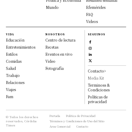
Política y Economía
Resumen semanal
Mundo
Efemérides
FAQ
Videos
VIDA
NOSOTROS
SEGUINOS
Educación
Centro de lectura
Entretenimientos
Recetas
Estilos
Eventos en vivo
Comidas
Video
Salud
Fotografía
Contacto>
Trabajo
Media Kit
Relaciones
Terminoss &
Viajes
Condiciones
Fam
Políticas de
privacidad
Portada
Política de Privacidad
© Todos los derechos
reservados, Córdoba
Términos y Condiciones de Uso del Sitio
Times
Area Comercial
Contacto