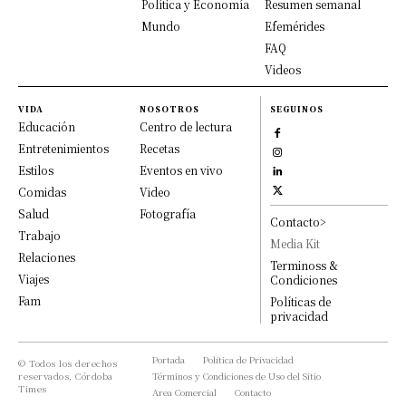
Política y Economía
Resumen semanal
Mundo
Efemérides
FAQ
Videos
VIDA
NOSOTROS
SEGUINOS
Educación
Centro de lectura
Entretenimientos
Recetas
Estilos
Eventos en vivo
Comidas
Video
Salud
Fotografía
Contacto>
Trabajo
Media Kit
Relaciones
Terminoss &
Viajes
Condiciones
Fam
Políticas de
privacidad
Portada
Política de Privacidad
© Todos los derechos
reservados, Córdoba
Términos y Condiciones de Uso del Sitio
Times
Area Comercial
Contacto