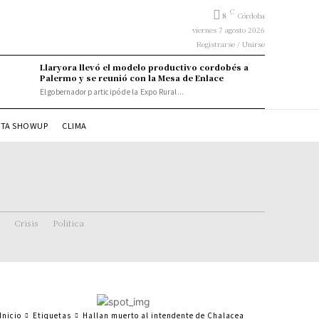
C
8
Córdoba
viernes 7 agosto 2026
Registrarse / Unirse
Llaryora llevó el modelo productivo cordobés a
Palermo y se reunió con la Mesa de Enlace
El gobernador participó de la Expo Rural...
STA SHOWUP
CLIMA
Crisis
Politica
Inicio
Etiquetas
Hallan muerto al intendente de Chalacea