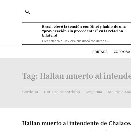
Brasil elevó la tensión con Milei y habló de una
“provocación sin precedentes” en la relación
bilateral
El canciller Mauro Vieira cuestionó con dureza...
PORTADA
CÓRDOBA 
Tag:
Hallan muerto al intend
Córdoba
Noticias de cordoba
Argentina
Mauricio Mac
Hallan muerto al intendente de Chalace