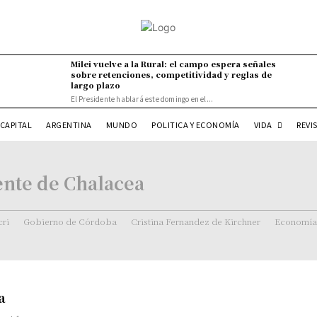
Milei vuelve a la Rural: el campo espera señales
sobre retenciones, competitividad y reglas de
largo plazo
El Presidente hablará este domingo en el...
VIDA
CAPITAL
ARGENTINA
MUNDO
POLITICA Y ECONOMÍA
REVI
ente de Chalacea
ri
Gobierno de Córdoba
Cristina Fernandez de Kirchner
Economía
a