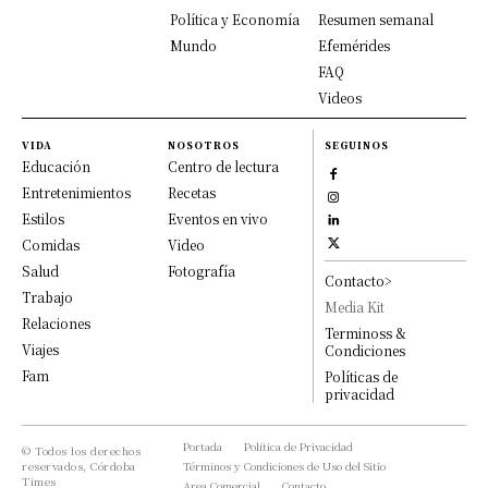
Política y Economía
Resumen semanal
Mundo
Efemérides
FAQ
Videos
VIDA
NOSOTROS
SEGUINOS
Educación
Centro de lectura
Entretenimientos
Recetas
Estilos
Eventos en vivo
Comidas
Video
Salud
Fotografía
Contacto>
Trabajo
Media Kit
Relaciones
Terminoss &
Viajes
Condiciones
Fam
Políticas de
privacidad
Portada
Política de Privacidad
© Todos los derechos
reservados, Córdoba
Términos y Condiciones de Uso del Sitio
Times
Area Comercial
Contacto