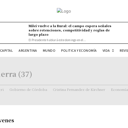
Milei vuelve a la Rural: el campo espera señales
sobre retenciones, competitividad y reglas de
largo plazo
El Presidente hablará este domingo en el...
VIDA
CAPITAL
ARGENTINA
MUNDO
POLITICA Y ECONOMÍA
REVI
erra (37)
ri
Gobierno de Córdoba
Cristina Fernandez de Kirchner
Economía
óvenes