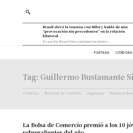
Brasil elevó la tensión con Milei y habló de una
“provocación sin precedentes” en la relación
bilateral
El canciller Mauro Vieira cuestionó con dureza...
PORTADA
CÓRDOBA 
Tag:
Guillermo Bustamante Si
Córdoba
Noticias de cordoba
Argentina
Mauricio Mac
La Bolsa de Comercio premió a los 10 j
sobresalientes del año