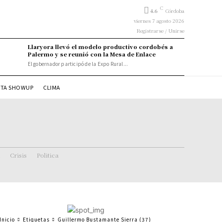
C
4.6
Córdoba
viernes 7 agosto 2026
Registrarse / Unirse
Llaryora llevó el modelo productivo cordobés a
Palermo y se reunió con la Mesa de Enlace
El gobernador participó de la Expo Rural...
STA SHOWUP
CLIMA
Crisis
Politica
Inicio
Etiquetas
Guillermo Bustamante Sierra (37)