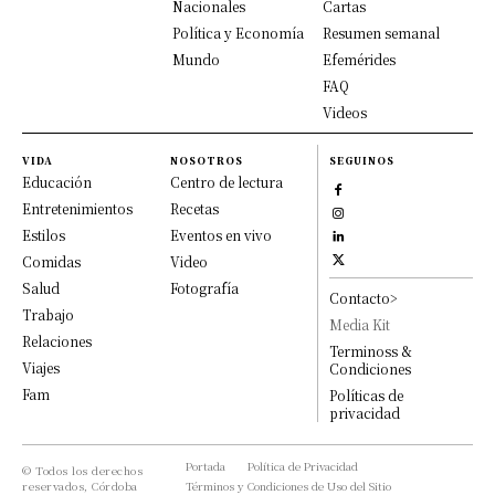
Nacionales
Cartas
Política y Economía
Resumen semanal
Mundo
Efemérides
FAQ
Videos
VIDA
NOSOTROS
SEGUINOS
Educación
Centro de lectura
Entretenimientos
Recetas
Estilos
Eventos en vivo
Comidas
Video
Salud
Fotografía
Contacto>
Trabajo
Media Kit
Relaciones
Terminoss &
Viajes
Condiciones
Fam
Políticas de
privacidad
Portada
Política de Privacidad
© Todos los derechos
reservados, Córdoba
Términos y Condiciones de Uso del Sitio