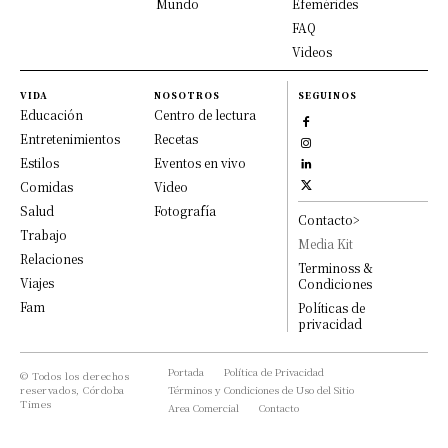
Mundo
Efemérides
FAQ
Videos
VIDA
NOSOTROS
SEGUINOS
Educación
Centro de lectura
Entretenimientos
Recetas
Estilos
Eventos en vivo
Comidas
Video
Salud
Fotografía
Contacto>
Trabajo
Media Kit
Relaciones
Terminoss &
Viajes
Condiciones
Fam
Políticas de
privacidad
Portada
Política de Privacidad
© Todos los derechos
reservados, Córdoba
Términos y Condiciones de Uso del Sitio
Times
Area Comercial
Contacto