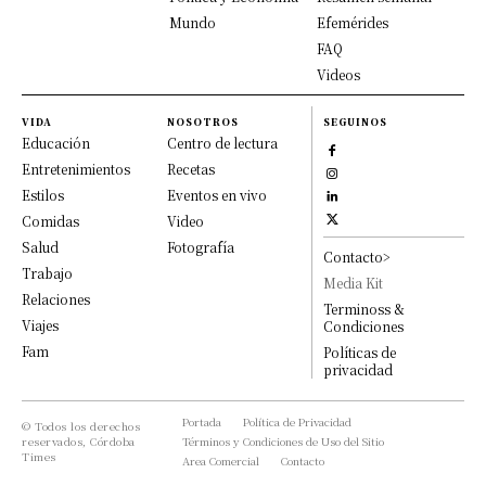
Mundo
Efemérides
FAQ
Videos
VIDA
NOSOTROS
SEGUINOS
Educación
Centro de lectura
Entretenimientos
Recetas
Estilos
Eventos en vivo
Comidas
Video
Salud
Fotografía
Contacto>
Trabajo
Media Kit
Relaciones
Terminoss &
Viajes
Condiciones
Fam
Políticas de
privacidad
Portada
Política de Privacidad
© Todos los derechos
reservados, Córdoba
Términos y Condiciones de Uso del Sitio
Times
Area Comercial
Contacto