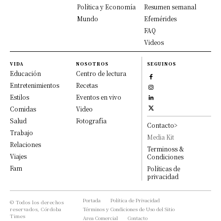
Política y Economía
Resumen semanal
Mundo
Efemérides
FAQ
Videos
VIDA
NOSOTROS
SEGUINOS
Educación
Centro de lectura
Entretenimientos
Recetas
Estilos
Eventos en vivo
Comidas
Video
Salud
Fotografía
Contacto>
Trabajo
Media Kit
Relaciones
Terminoss &
Viajes
Condiciones
Fam
Políticas de
privacidad
Portada
Política de Privacidad
© Todos los derechos
reservados, Córdoba
Términos y Condiciones de Uso del Sitio
Times
Area Comercial
Contacto