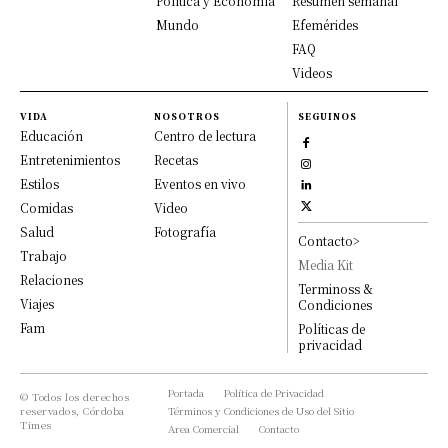
Política y Economía
Resumen semanal
Mundo
Efemérides
FAQ
Videos
VIDA
NOSOTROS
SEGUINOS
Educación
Centro de lectura
Entretenimientos
Recetas
Estilos
Eventos en vivo
Comidas
Video
Salud
Fotografía
Contacto>
Trabajo
Media Kit
Relaciones
Terminoss &
Viajes
Condiciones
Fam
Políticas de
privacidad
Portada
Política de Privacidad
© Todos los derechos
reservados, Córdoba
Términos y Condiciones de Uso del Sitio
Times
Area Comercial
Contacto