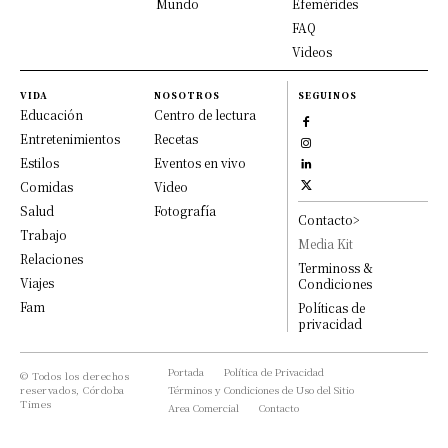
Mundo
Efemérides
FAQ
Videos
VIDA
NOSOTROS
SEGUINOS
Educación
Centro de lectura
Entretenimientos
Recetas
Estilos
Eventos en vivo
Comidas
Video
Salud
Fotografía
Contacto>
Trabajo
Media Kit
Relaciones
Terminoss &
Viajes
Condiciones
Fam
Políticas de
privacidad
Portada
Política de Privacidad
© Todos los derechos
reservados, Córdoba
Términos y Condiciones de Uso del Sitio
Times
Area Comercial
Contacto