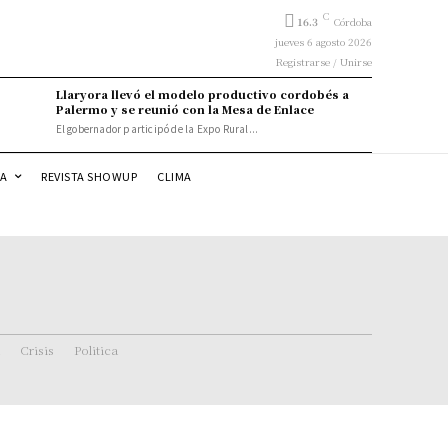
C
16.3
Córdoba
jueves 6 agosto 2026
Registrarse / Unirse
Llaryora llevó el modelo productivo cordobés a
Palermo y se reunió con la Mesa de Enlace
El gobernador participó de la Expo Rural...
DA
REVISTA SHOWUP
CLIMA
Crisis
Politica