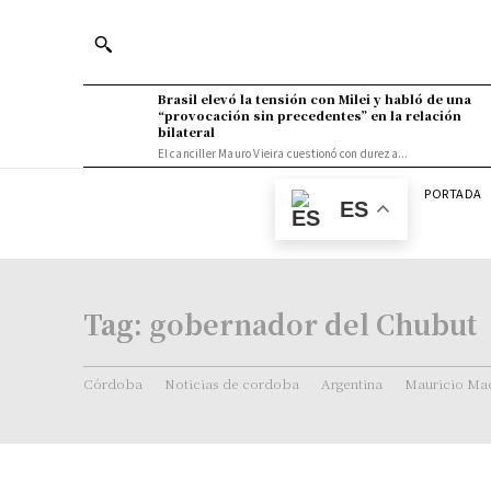
Brasil elevó la tensión con Milei y habló de una
“provocación sin precedentes” en la relación
bilateral
El canciller Mauro Vieira cuestionó con dureza...
PORTADA
ES
Tag:
gobernador del Chubut
Córdoba
Noticias de cordoba
Argentina
Mauricio Mac