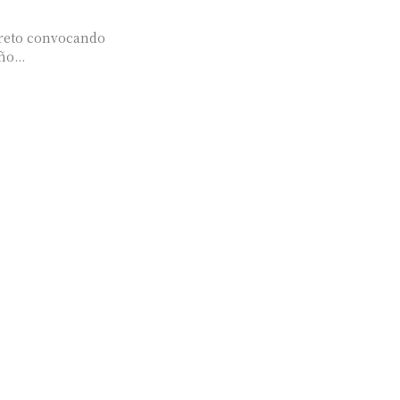
ecreto convocando
ño...