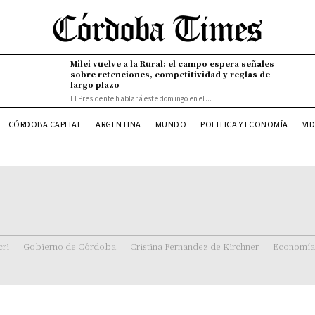
Milei vuelve a la Rural: el campo espera señales
sobre retenciones, competitividad y reglas de
largo plazo
El Presidente hablará este domingo en el...
CÓRDOBA CAPITAL
ARGENTINA
MUNDO
POLITICA Y ECONOMÍA
VI
ri
Gobierno de Córdoba
Cristina Fernandez de Kirchner
Economía