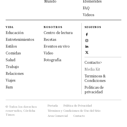
Mundo
Efemérides
FAQ
Videos
VIDA
NOSOTROS
SEGUINOS
Educación
Centro de lectura
Entretenimientos
Recetas
Estilos
Eventos en vivo
Comidas
Video
Salud
Fotografía
Contacto>
Trabajo
Media Kit
Relaciones
Terminoss &
Viajes
Condiciones
Fam
Políticas de
privacidad
Portada
Política de Privacidad
© Todos los derechos
reservados, Córdoba
Términos y Condiciones de Uso del Sitio
Times
Area Comercial
Contacto