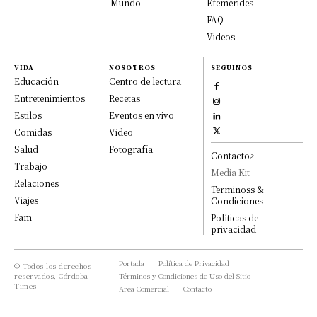
Mundo
Efemérides
FAQ
Videos
VIDA
NOSOTROS
SEGUINOS
Educación
Centro de lectura
Entretenimientos
Recetas
Estilos
Eventos en vivo
Comidas
Video
Salud
Fotografía
Contacto>
Trabajo
Media Kit
Relaciones
Terminoss &
Viajes
Condiciones
Fam
Políticas de
privacidad
Portada
Política de Privacidad
© Todos los derechos
reservados, Córdoba
Términos y Condiciones de Uso del Sitio
Times
Area Comercial
Contacto