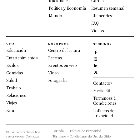
Nacionales
Cartas
Política y Economía
Resumen semanal
Mundo
Efemérides
FAQ
Videos
VIDA
NOSOTROS
SEGUINOS
Educación
Centro de lectura
Entretenimientos
Recetas
Estilos
Eventos en vivo
Comidas
Video
Salud
Fotografía
Contacto>
Trabajo
Media Kit
Relaciones
Terminoss &
Viajes
Condiciones
Fam
Políticas de
privacidad
Portada
Política de Privacidad
© Todos los derechos
reservados, Córdoba
Términos y Condiciones de Uso del Sitio