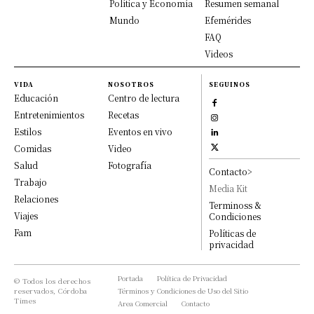
Política y Economía
Resumen semanal
Mundo
Efemérides
FAQ
Videos
VIDA
NOSOTROS
SEGUINOS
Educación
Centro de lectura
Entretenimientos
Recetas
Estilos
Eventos en vivo
Comidas
Video
Salud
Fotografía
Contacto>
Trabajo
Media Kit
Relaciones
Terminoss &
Viajes
Condiciones
Fam
Políticas de
privacidad
Portada
Política de Privacidad
© Todos los derechos
reservados, Córdoba
Términos y Condiciones de Uso del Sitio
Times
Area Comercial
Contacto