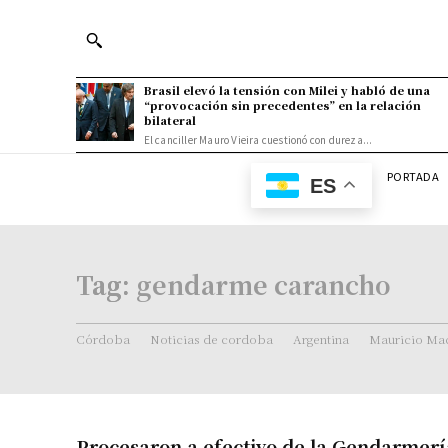
Brasil elevó la tensión con Milei y habló de una
“provocación sin precedentes” en la relación
bilateral
El canciller Mauro Vieira cuestionó con dureza...
PORTADA
ES
Tag:
gendarme carancho
Córdoba
Noticias de cordoba
Argentina
Mauricio Mac
Procesaron a efectivo de la Gendarmerí