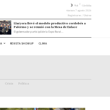
C
9.6
Córdoba
viernes 7 agosto 2026
Registrarse / Unirse
Llaryora llevó el modelo productivo cordobés a
Palermo y se reunió con la Mesa de Enlace
El gobernador participó de la Expo Rural...
DA
REVISTA SHOWUP
CLIMA
Crisis
Politica