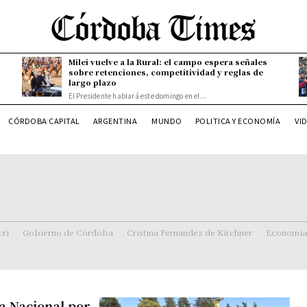
Milei vuelve a la Rural: el campo espera señales
sobre retenciones, competitividad y reglas de
largo plazo
El Presidente hablará este domingo en el...
CÓRDOBA CAPITAL
ARGENTINA
MUNDO
POLITICA Y ECONOMÍA
VI
ri
Gobierno de Córdoba
Cristina Fernandez de Kirchner
Economía
a Nacional por