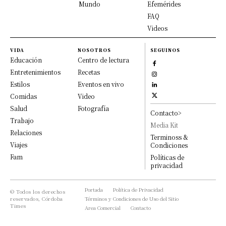
Mundo
Efemérides
FAQ
Videos
VIDA
NOSOTROS
SEGUINOS
Educación
Centro de lectura
Entretenimientos
Recetas
Estilos
Eventos en vivo
Comidas
Video
Salud
Fotografía
Contacto>
Trabajo
Media Kit
Relaciones
Terminoss &
Viajes
Condiciones
Fam
Políticas de
privacidad
Portada
Política de Privacidad
© Todos los derechos
reservados, Córdoba
Términos y Condiciones de Uso del Sitio
Times
Area Comercial
Contacto