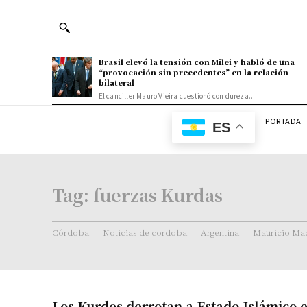
Brasil elevó la tensión con Milei y habló de una
“provocación sin precedentes” en la relación
bilateral
El canciller Mauro Vieira cuestionó con dureza...
PORTADA
ES
Tag:
fuerzas Kurdas
Córdoba
Noticias de cordoba
Argentina
Mauricio Mac
Los Kurdos derrotan a Estado Islámico e