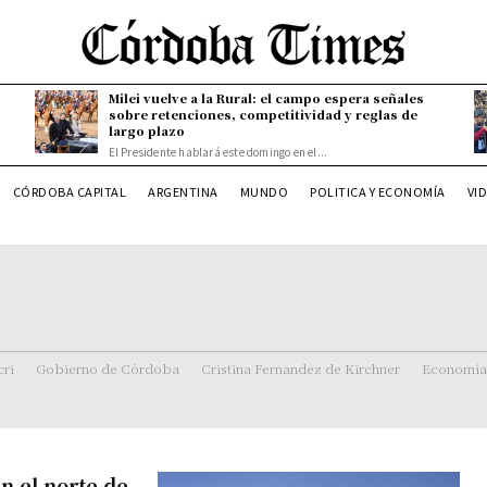
Milei vuelve a la Rural: el campo espera señales
sobre retenciones, competitividad y reglas de
largo plazo
El Presidente hablará este domingo en el...
CÓRDOBA CAPITAL
ARGENTINA
MUNDO
POLITICA Y ECONOMÍA
VI
ri
Gobierno de Córdoba
Cristina Fernandez de Kirchner
Economía
n el norte de