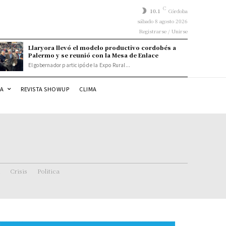
C
10.1
Córdoba
sábado 8 agosto 2026
Registrarse / Unirse
Llaryora llevó el modelo productivo cordobés a
Palermo y se reunió con la Mesa de Enlace
El gobernador participó de la Expo Rural...
DA
REVISTA SHOWUP
CLIMA
Crisis
Politica