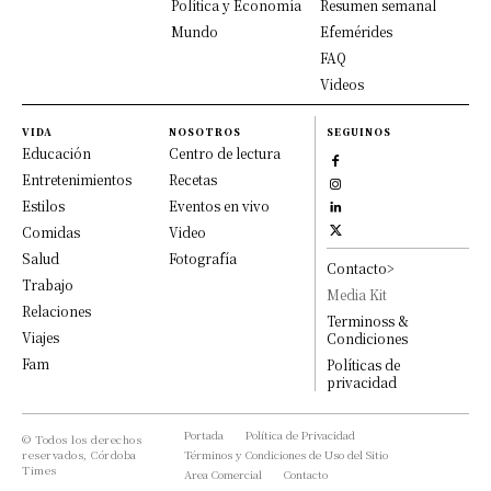
Política y Economía
Resumen semanal
Mundo
Efemérides
FAQ
Videos
VIDA
NOSOTROS
SEGUINOS
Educación
Centro de lectura
Entretenimientos
Recetas
Estilos
Eventos en vivo
Comidas
Video
Salud
Fotografía
Contacto>
Trabajo
Media Kit
Relaciones
Terminoss &
Viajes
Condiciones
Fam
Políticas de
privacidad
Portada
Política de Privacidad
© Todos los derechos
reservados, Córdoba
Términos y Condiciones de Uso del Sitio
Times
Area Comercial
Contacto