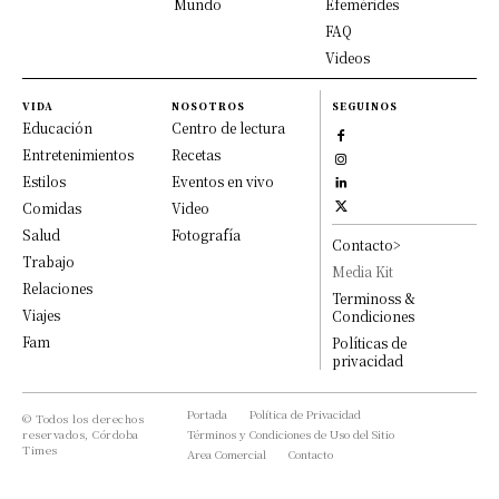
Mundo
Efemérides
FAQ
Videos
VIDA
NOSOTROS
SEGUINOS
Educación
Centro de lectura
Entretenimientos
Recetas
Estilos
Eventos en vivo
Comidas
Video
Salud
Fotografía
Contacto>
Trabajo
Media Kit
Relaciones
Terminoss &
Viajes
Condiciones
Fam
Políticas de
privacidad
Portada
Política de Privacidad
© Todos los derechos
reservados, Córdoba
Términos y Condiciones de Uso del Sitio
Times
Area Comercial
Contacto