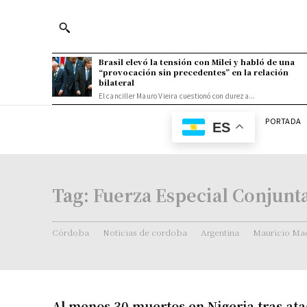
Brasil elevó la tensión con Milei y habló de una
“provocación sin precedentes” en la relación
bilateral
El canciller Mauro Vieira cuestionó con dureza...
PORTADA
ES
Tag:
Fuerza Especial Conjunta
Córdoba
Noticias de cordoba
Argentina
Mauricio Mac
Al menos 30 muertos en Nigeria tras ata