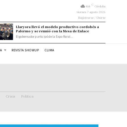
C
4.6
Córdoba
viernes 7 agosto 2026
Registrarse / Unirse
Llaryora llevó el modelo productivo cordobés a
Palermo y se reunió con la Mesa de Enlace
El gobernador participó de la Expo Rural...
DA
REVISTA SHOWUP
CLIMA
Crisis
Politica