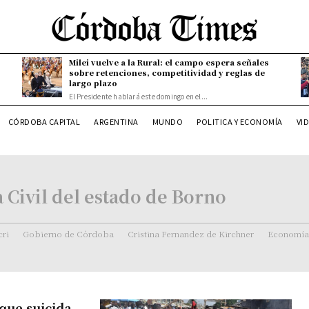
Milei vuelve a la Rural: el campo espera señales
sobre retenciones, competitividad y reglas de
largo plazo
El Presidente hablará este domingo en el...
CÓRDOBA CAPITAL
ARGENTINA
MUNDO
POLITICA Y ECONOMÍA
VI
 Civil del estado de Borno
ri
Gobierno de Córdoba
Cristina Fernandez de Kirchner
Economía
que suicida