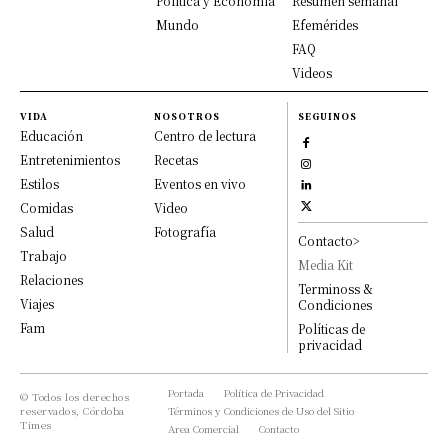
Política y Economía
Resumen semanal
Mundo
Efemérides
FAQ
Videos
VIDA
NOSOTROS
SEGUINOS
Educación
Centro de lectura
Entretenimientos
Recetas
Estilos
Eventos en vivo
Comidas
Video
Salud
Fotografía
Contacto>
Trabajo
Media Kit
Relaciones
Terminoss &
Viajes
Condiciones
Fam
Políticas de
privacidad
Portada
Política de Privacidad
© Todos los derechos
reservados, Córdoba
Términos y Condiciones de Uso del Sitio
Times
Area Comercial
Contacto