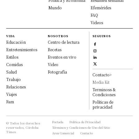
Política y Economía
Resumen semanal
Mundo
Efemérides
FAQ
Videos
VIDA
NOSOTROS
SEGUINOS
Educación
Centro de lectura
Entretenimientos
Recetas
Estilos
Eventos en vivo
Comidas
Video
Salud
Fotografía
Contacto>
Trabajo
Media Kit
Relaciones
Terminoss &
Viajes
Condiciones
Fam
Políticas de
privacidad
Portada
Política de Privacidad
© Todos los derechos
reservados, Córdoba
Términos y Condiciones de Uso del Sitio
Times
Area Comercial
Contacto