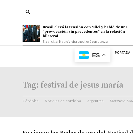
Brasil elevó la tensión con Milei y habló de una
“provocación sin precedentes” en la relación
bilateral
El canciller Mauro Vieira cuestionó con dureza...
PORTADA
ES
Tag:
festival de jesus maría
Córdoba
Noticias de cordoba
Argentina
Mauricio Mac
Se vienen las Bodas de oro del Festival 