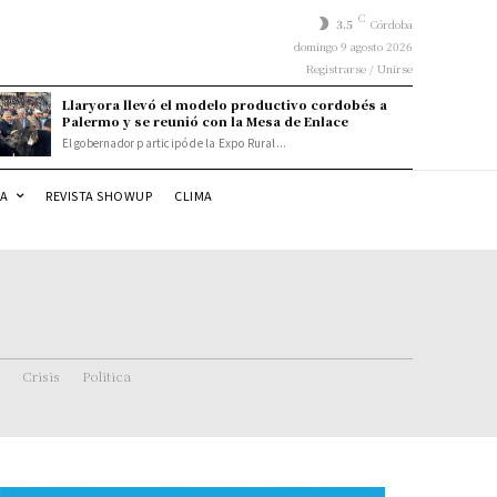
C
3.5
Córdoba
domingo 9 agosto 2026
Registrarse / Unirse
Llaryora llevó el modelo productivo cordobés a
Palermo y se reunió con la Mesa de Enlace
El gobernador participó de la Expo Rural...
DA
REVISTA SHOWUP
CLIMA
Crisis
Politica