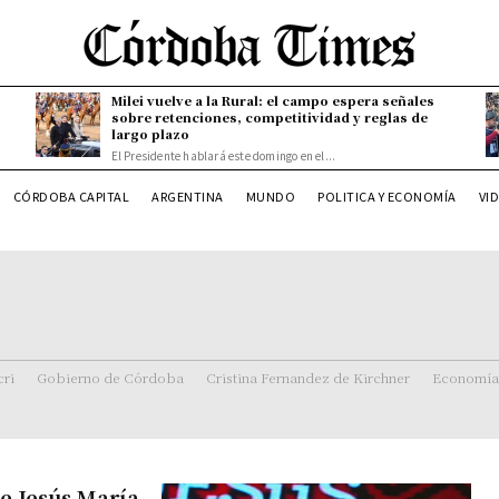
Milei vuelve a la Rural: el campo espera señales
sobre retenciones, competitividad y reglas de
largo plazo
El Presidente hablará este domingo en el...
CÓRDOBA CAPITAL
ARGENTINA
MUNDO
POLITICA Y ECONOMÍA
VI
ri
Gobierno de Córdoba
Cristina Fernandez de Kirchner
Economía
de Jesús María