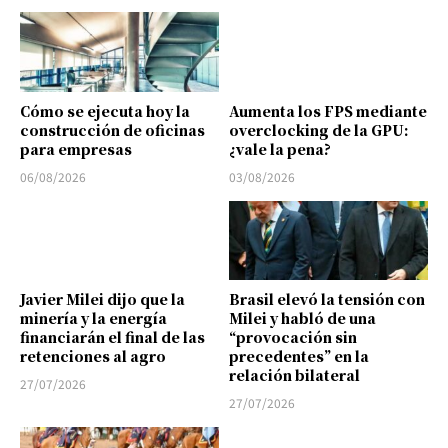
Cómo se ejecuta hoy la
Aumenta los FPS mediante
construcción de oficinas
overclocking de la GPU:
para empresas
¿vale la pena?
06/08/2026
03/08/2026
Javier Milei dijo que la
Brasil elevó la tensión con
minería y la energía
Milei y habló de una
financiarán el final de las
“provocación sin
retenciones al agro
precedentes” en la
relación bilateral
27/07/2026
27/07/2026