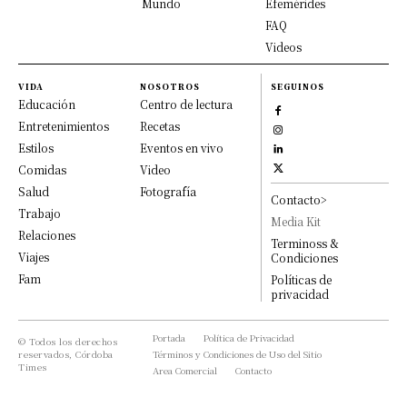
Mundo
Efemérides
FAQ
Videos
VIDA
NOSOTROS
SEGUINOS
Educación
Centro de lectura
Entretenimientos
Recetas
Estilos
Eventos en vivo
Comidas
Video
Salud
Fotografía
Contacto>
Trabajo
Media Kit
Relaciones
Terminoss &
Viajes
Condiciones
Fam
Políticas de
privacidad
Portada
Política de Privacidad
© Todos los derechos
reservados, Córdoba
Términos y Condiciones de Uso del Sitio
Times
Area Comercial
Contacto