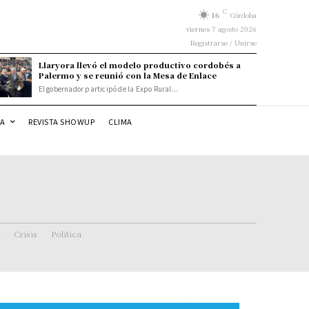
C
16
Córdoba
viernes 7 agosto 2026
Registrarse / Unirse
Llaryora llevó el modelo productivo cordobés a
Palermo y se reunió con la Mesa de Enlace
El gobernador participó de la Expo Rural...
DA
REVISTA SHOWUP
CLIMA
Crisis
Politica