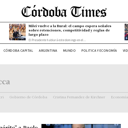
Milei vuelve a la Rural: el campo espera señales
sobre retenciones, competitividad y reglas de
largo plazo
El Presidente hablará este domingo en el...
CÓRDOBA CAPITAL
ARGENTINA
MUNDO
POLITICA Y ECONOMÍA
VI
cca
ri
Gobierno de Córdoba
Cristina Fernandez de Kirchner
Economía
mérito” a Paolo