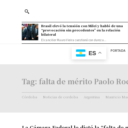
Brasil elevó la tensión con Milei y habló de una
“provocación sin precedentes” en la relación
bilateral
El canciller Mauro Vieira cuestionó con dureza...
PORTADA
ES
Tag:
falta de mérito Paolo Ro
Córdoba
Noticias de cordoba
Argentina
Mauricio Mac
La Cámara Federal le dictó la “falta de 