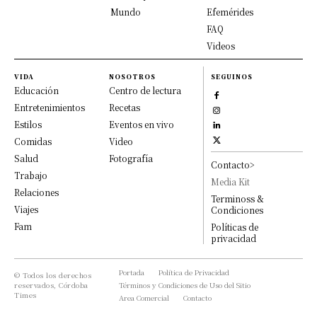
Mundo
Efemérides
FAQ
Videos
VIDA
NOSOTROS
SEGUINOS
Educación
Centro de lectura
Entretenimientos
Recetas
Estilos
Eventos en vivo
Comidas
Video
Salud
Fotografía
Contacto>
Trabajo
Media Kit
Relaciones
Terminoss &
Viajes
Condiciones
Fam
Políticas de
privacidad
Portada
Política de Privacidad
© Todos los derechos
reservados, Córdoba
Términos y Condiciones de Uso del Sitio
Times
Area Comercial
Contacto