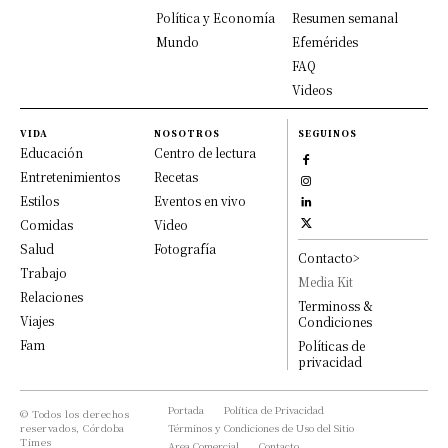
Política y Economía
Resumen semanal
Mundo
Efemérides
FAQ
Videos
VIDA
NOSOTROS
SEGUINOS
Educación
Centro de lectura
Entretenimientos
Recetas
Estilos
Eventos en vivo
Comidas
Video
Salud
Fotografía
Contacto>
Trabajo
Media Kit
Relaciones
Terminoss &
Viajes
Condiciones
Fam
Políticas de
privacidad
Portada
Política de Privacidad
© Todos los derechos
reservados, Córdoba
Términos y Condiciones de Uso del Sitio
Times
Area Comercial
Contacto