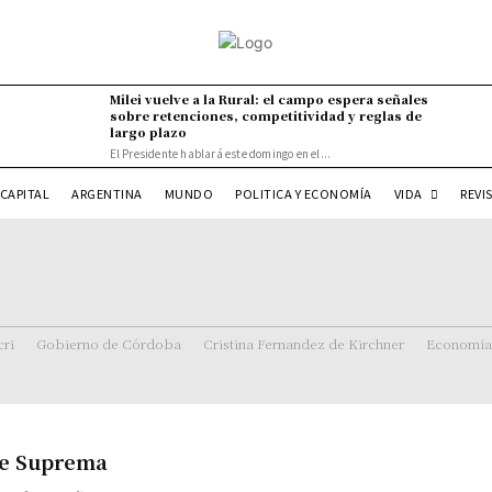
Milei vuelve a la Rural: el campo espera señales
sobre retenciones, competitividad y reglas de
largo plazo
El Presidente hablará este domingo en el...
VIDA
CAPITAL
ARGENTINA
MUNDO
POLITICA Y ECONOMÍA
REVI
ri
Gobierno de Córdoba
Cristina Fernandez de Kirchner
Economía
rte Suprema