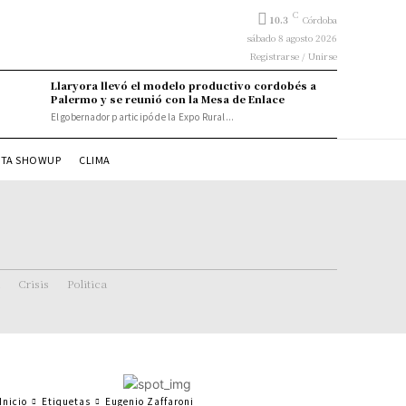
C
10.3
Córdoba
sábado 8 agosto 2026
Registrarse / Unirse
Llaryora llevó el modelo productivo cordobés a
Palermo y se reunió con la Mesa de Enlace
El gobernador participó de la Expo Rural...
STA SHOWUP
CLIMA
Crisis
Politica
Inicio
Etiquetas
Eugenio Zaffaroni