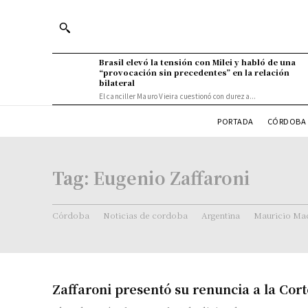
Brasil elevó la tensión con Milei y habló de una
“provocación sin precedentes” en la relación
bilateral
El canciller Mauro Vieira cuestionó con dureza...
PORTADA
CÓRDOBA 
Tag:
Eugenio Zaffaroni
Córdoba
Noticias de cordoba
Argentina
Mauricio Mac
Zaffaroni presentó su renuncia a la Co