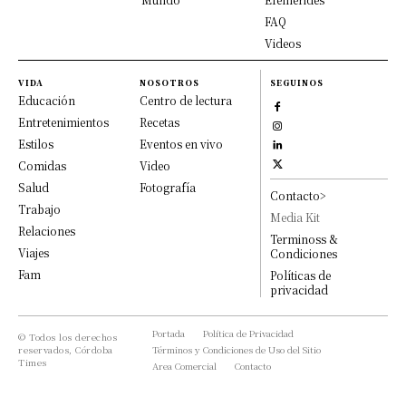
FAQ
Videos
VIDA
NOSOTROS
SEGUINOS
Educación
Centro de lectura
Entretenimientos
Recetas
Estilos
Eventos en vivo
Comidas
Video
Salud
Fotografía
Contacto>
Trabajo
Media Kit
Relaciones
Terminoss &
Viajes
Condiciones
Fam
Políticas de
privacidad
Portada
Política de Privacidad
© Todos los derechos
reservados, Córdoba
Términos y Condiciones de Uso del Sitio
Times
Area Comercial
Contacto